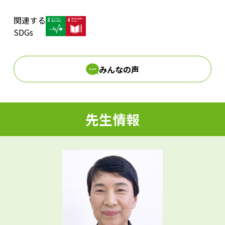
関連する
d
SDGs
みんなの声
e
先生情報
o