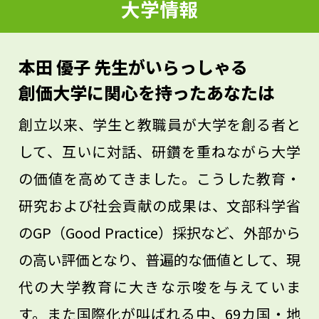
大学情報
ヘルスには生活リズムが深く関わっていま
す。食事や睡眠はとても大切なので、自分
本田 優子 先生がいらっしゃる
で早起きや料理をする練習もやってみてく
創価大学に関心を持ったあなたは
ださい。きっと将来のこころの健康に役立
創立以来、学生と教職員が大学を創る者と
つと思います。
して、互いに対話、研鑽を重ねながら大学
の価値を高めてきました。こうした教育・
研究および社会貢献の成果は、文部科学省
のGP（Good Practice）採択など、外部から
の高い評価となり、普遍的な価値として、現
代の大学教育に大きな示唆を与えていま
す。また国際化が叫ばれる中、69カ国・地