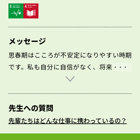
メッセージ
思春期はこころが不安定になりやすい時期
です。私も自分に自信がなく、将来につい
て悩んだ時期がありました。悩んだときは
自分の考えや気持ちを大切にして、できれ
ば誰かに打ち明けましょう。相談ではな
先生への質問
く、ただ人に「話す」「聞いてもらう」だ
先輩たちはどんな仕事に携わっているの？
けで考えがポジティブになったり、視野が
ひらけたりするものです。また、メンタル