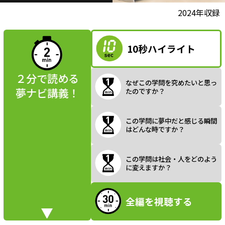
l
動画視聴前に
2024年収録
夢ナビ講義を
読んでみよう
10秒ハイライト
a
２分で読める
なぜこの学問を究めたいと思っ
夢ナビ講義！
たのですか？
y
この学問に夢中だと感じる瞬間
はどんな時ですか？
V
この学問は社会・人をどのよう
に変えますか？
全編を視聴する
i