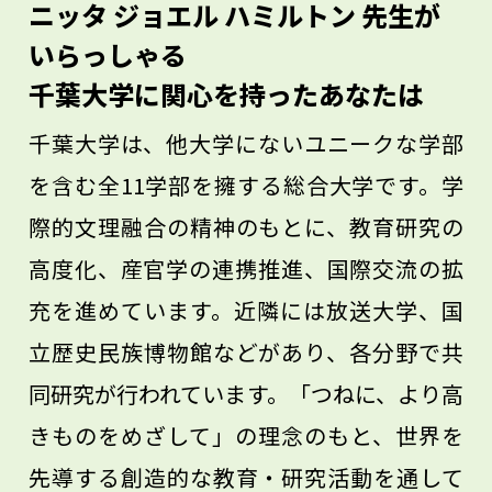
す。近所にある公園も、実は生き物の宝庫
ニッタ ジョエル ハミルトン 先生が
です。そして、植物はもちろん、昆虫の分
いらっしゃる
野も未知の世界といえます。自分で体験し
千葉大学に関心を持ったあなたは
て発見することが、生物多様性の気づきに
千葉大学は、他大学にないユニークな学部
つながります。生物に興味がわいたら、一
を含む全11学部を擁する総合大学です。学
緒に植物の不思議に迫りましょう。
際的文理融合の精神のもとに、教育研究の
高度化、産官学の連携推進、国際交流の拡
充を進めています。近隣には放送大学、国
立歴史民族博物館などがあり、各分野で共
同研究が行われています。「つねに、より高
きものをめざして」の理念のもと、世界を
先導する創造的な教育・研究活動を通して