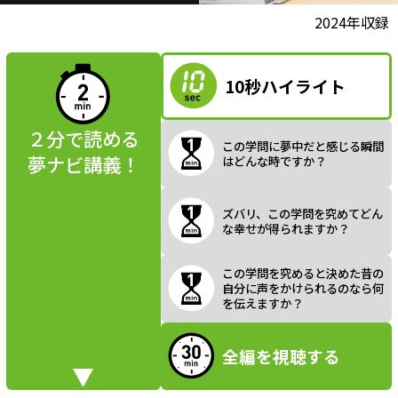
l
動画視聴前に
2024年収録
夢ナビ講義を
読んでみよう
10秒ハイライト
a
２分で読める
この学問に夢中だと感じる瞬間
夢ナビ講義！
はどんな時ですか？
y
ズバリ、この学問を究めてどん
な幸せが得られますか？
V
この学問を究めると決めた昔の
自分に声をかけられるのなら何
を伝えますか？
全編を視聴する
i