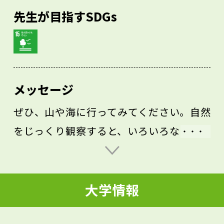
先生が目指すSDGs
メッセージ
ぜひ、山や海に行ってみてください。自然
をじっくり観察すると、いろいろな生物が
見えてきます。季節を変えて同じ場所を訪
れると、また違う表情を見せてくれます。
大学情報
「これ、なんだろう」、「知りたいな」と
感じることが、学問や研究への入り口で