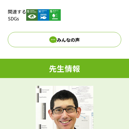
関連する
d
SDGs
みんなの声
e
先生情報
o