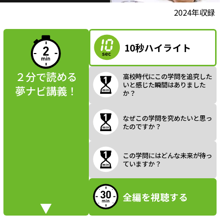
l
動画視聴前に
2024年収録
夢ナビ講義を
読んでみよう
10秒ハイライト
a
２分で読める
高校時代にこの学問を追究した
いと感じた瞬間はありました
夢ナビ講義！
か？
y
なぜこの学問を究めたいと思っ
たのですか？
V
この学問にはどんな未来が待っ
ていますか？
全編を視聴する
i