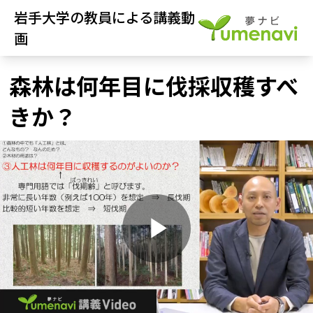
岩手大学の教員による講義動
画
森林は何年目に伐採収穫すべ
きか？
P