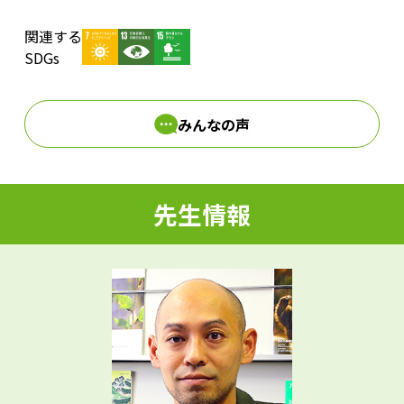
関連する
d
SDGs
みんなの声
e
先生情報
o