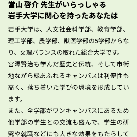
の仕組みを突き詰めて考えることが非常に
當山 啓介 先生がいらっしゃる
大切です。通学途中や旅行中に山や森の景
岩手大学に関心を持ったあなたは
色を見た時に、ここも人間の手が加わって
岩手大学は、人文社会科学部、教育学部、
全然違う姿になったんだ、お父さんお母さ
理工学部、農学部、獣医学部の5学部からな
んが生まれた頃はどうだったのだろう、あ
り、文理バランスの取れた総合大学です。
なたがいい年になる頃にはどう変わってい
宮澤賢治も学んだ歴史と伝統、そして市街
るのだろう、と考えてみると面白いもので
地ながら緑あふれるキャンパスは利便性も
す。
高く、落ち着いた学びの環境を形成してい
ます。
また、全学部がワンキャンパスにあるため
他学部の学生との交流も盛んで、学生の研
究や就職などにも大きな効果をもたらして