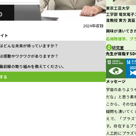
東京工芸大学
l
工学部 電気電子
准教授 實方 真臣
2024年収録
興味が湧いてき
ライト
a
応用物理学、プ
はどんな未来が待っていますか？
研究室
先生が目指すSD
は感動やワクワクがありますか？
最前線の取り組みを教えてください。
y
する
メッセージ
宇宙のありよう
だな」と思う素
V
こから、その仕
疑問も湧いてく
えで、「プラズ
す。存在するプ
i
人工的にプラズ