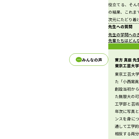
役立てる、そん
の結果、これま
次元にたどり着
d
先生への質問
先生の学問への
先輩たちはどん
e
實方 真臣 
みんなの声
東京工芸大学
東京工芸大学は
た「小西寫
o
創設当初か
た無限大の可
工学部と芸術
年次に写真
ンスを身に
通して工学
相反する両