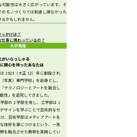
な可能性は大きく広がっています。そ
でのモノづくりでは到達し得なかった
けるかもしれません。
きっかけは？
な仕事に携わっているの？
大学情報
先生がいらっしゃる
に関心を持ったあなたは
 1923（大正 12）年に創設され
眞（写真）専門学校」を前身とし、
ら「テクノロジーとアートを融合し
能性」を追究してきました。
学部の 2 学部を有し、工学部は 1
とデザインを学ぶことで芸術的なセ
つけ、芸術学部はメディアアートを
的な技術を身につけるという、一見
分野を融合させた教育を実践してい