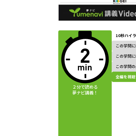
動画視聴前に
夢ナビ講義を
10秒ハイ
読んでみよう
この学問に
この学問に
この学問の
全編を視聴
２分で読める
夢ナビ講義！