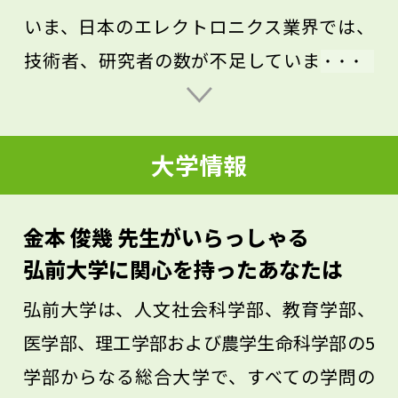
いま、日本のエレクトロニクス業界では、
技術者、研究者の数が不足しています。特
に、「組込み系」に代表される電子機器の
設計や開発に携わる技術者は大いに必要と
大学情報
されており、能力のある人材の発掘が期待
されています。興味があれば、ぜひ挑戦し
てほしいです。また、普段手にしているス
金本 俊幾 先生がいらっしゃる
マホやタブレットなどの電子機器やインタ
弘前大学に関心を持ったあなたは
ーネットについて、使うだけではなく中身
弘前大学は、人文社会科学部、教育学部、
がどうなっているのか仕組みを考えて、研
医学部、理工学部および農学生命科学部の5
究開発に携わろうという意志を養ってくだ
学部からなる総合大学で、すべての学問の
さい。本学で電子情報工学を学び、一緒に