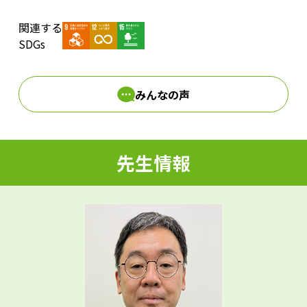
関連する
d
SDGs
みんなの声
e
先生情報
o