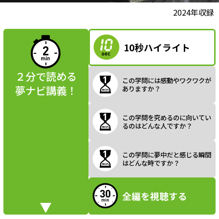
l
動画視聴前に
2024年収録
夢ナビ講義を
読んでみよう
10秒ハイライト
a
２分で読める
この学問には感動やワクワクが
夢ナビ講義！
ありますか？
y
この学問を究めるのに向いてい
るのはどんな人ですか？
V
この学問に夢中だと感じる瞬間
はどんな時ですか？
全編を視聴する
i