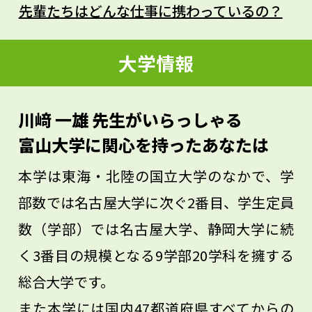
大気のことも扱うので、巡り巡って気象学
先輩たちはどんな仕事に携わっているの？
にも触れていることも面白く感じます。あ
なたも、できるだけ幅広い興味を持って学
大学情報
んでほしいです。多方面の知識を組み合わ
せることで新しい世界が広がり、自分の生
川﨑 一雄 先生がいらっしゃる
涯を決めるようなものに出会うことがある
富山大学に関心を持ったあなたは
はずです。
本学は東海・北陸の国立大学のなかで、学
部数では名古屋大学に次ぐ2番目、学生定員
数（学部）では名古屋大学、静岡大学に続
く3番目の規模となる9学部20学科を擁する
総合大学です。
また本学には国内47都道府県すべてからの