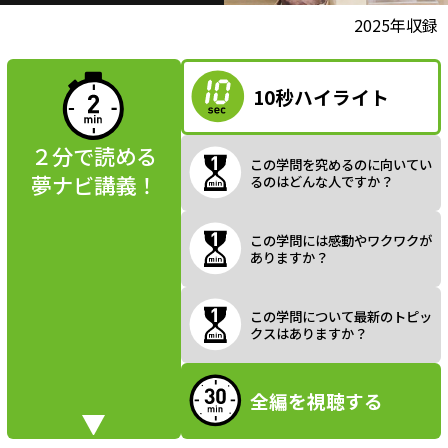
l
動画視聴前に
2025年収録
夢ナビ講義を
読んでみよう
10秒ハイライト
a
２分で読める
この学問を究めるのに向いてい
夢ナビ講義！
るのはどんな人ですか？
y
この学問には感動やワクワクが
ありますか？
V
この学問について最新のトピッ
クスはありますか？
全編を視聴する
i