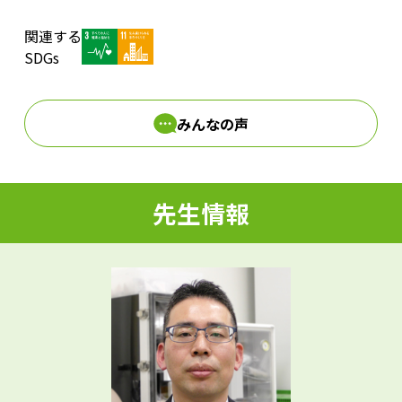
関連する
d
SDGs
みんなの声
e
先生情報
o