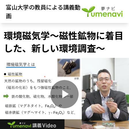
富山大学の教員による講義動
画
環境磁気学～磁性鉱物に着目
した、新しい環境調査～
P