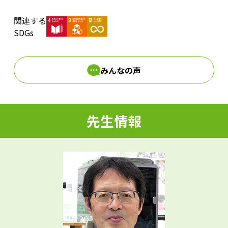
関連する
d
SDGs
みんなの声
e
先生情報
o