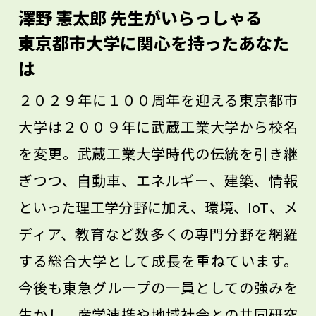
要です。それを持っている人が、将来、い
澤野 憲太郎 先生がいらっしゃる
い研究ができます。そういう人は、大学卒
東京都市大学に関心を持ったあなた
業後に会社に入ってからも、新しいものを
は
開発する力になれると思います。人のまね
２０２９年に１００周年を迎える東京都市
ではなく、新しいものを作る楽しみを持っ
大学は２００９年に武蔵工業大学から校名
て、大学に進んで来てほしいです。
を変更。武蔵工業大学時代の伝統を引き継
ぎつつ、自動車、エネルギー、建築、情報
といった理工学分野に加え、環境、IoT、メ
ディア、教育など数多くの専門分野を網羅
する総合大学として成長を重ねています。
今後も東急グループの一員としての強みを
生かし、産学連携や地域社会との共同研究