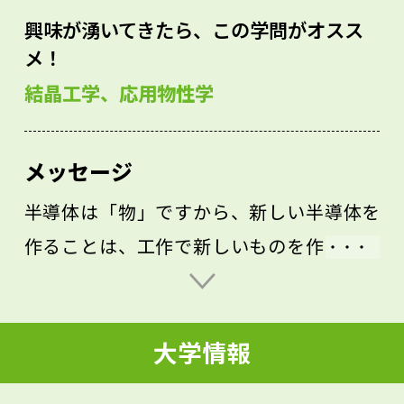
興味が湧いてきたら、この学問がオスス
メ！
結晶工学、応用物性学
メッセージ
半導体は「物」ですから、新しい半導体を
作ることは、工作で新しいものを作ること
に似ています。すべての研究は新しいもの
を創り出す行為です。ほかの人と同じもの
大学情報
を作っても研究にはなりません。自分だけ
の、斬新なものを作ることを楽しむ心が必