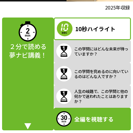
l
動画視聴前に
2025年収録
夢ナビ講義を
読んでみよう
10秒ハイライト
a
２分で読める
この学問にはどんな未来が待っ
夢ナビ講義！
ていますか？
y
この学問を究めるのに向いてい
るのはどんな人ですか？
V
人生の岐路で、この学問と他の
何かで迷われたことはあります
か？
全編を視聴する
i