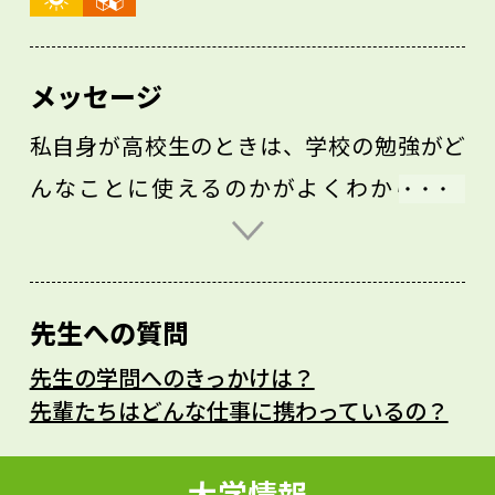
メッセージ
私自身が高校生のときは、学校の勉強がど
んなことに使えるのかがよくわからなく
て、勉強に対するモチベーションが上がり
ませんでした。しかし実際は、高校での勉
強がいろいろなところに役立ちます。例え
先生への質問
ば、ロケットの運動は物理の力学で説明で
先生の学問へのきっかけは？
きますし、数学は工学分野において問題解
先輩たちはどんな仕事に携わっているの？
決のための強力な武器です。もし、高校生
のときの私のようにモチベーションが持て
大学情報