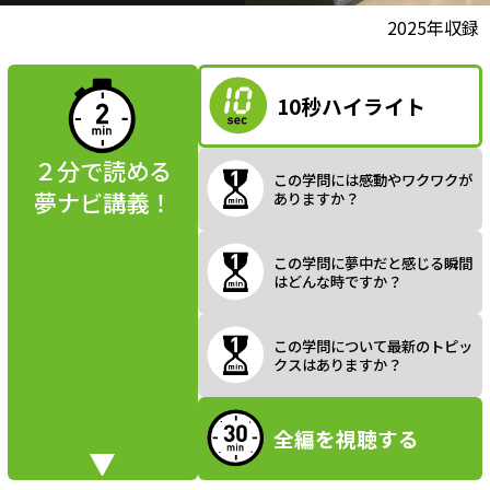
l
動画視聴前に
2025年収録
夢ナビ講義を
読んでみよう
10秒ハイライト
a
２分で読める
この学問には感動やワクワクが
夢ナビ講義！
ありますか？
y
この学問に夢中だと感じる瞬間
はどんな時ですか？
V
この学問について最新のトピッ
クスはありますか？
全編を視聴する
i