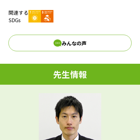
関連する
d
SDGs
みんなの声
e
先生情報
o