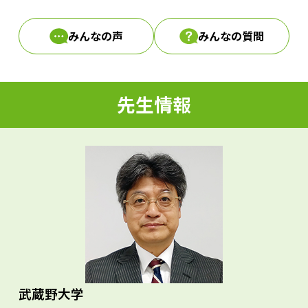
みんなの声
みんなの質問
d
先生情報
e
o
武蔵野大学