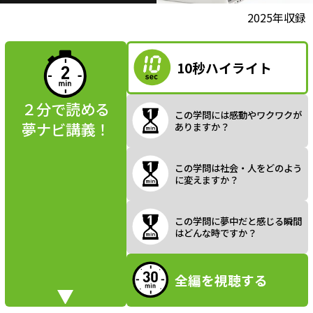
l
動画視聴前に
2025年収録
夢ナビ講義を
読んでみよう
10秒ハイライト
a
２分で読める
この学問には感動やワクワクが
夢ナビ講義！
ありますか？
y
この学問は社会・人をどのよう
に変えますか？
V
この学問に夢中だと感じる瞬間
はどんな時ですか？
全編を視聴する
i