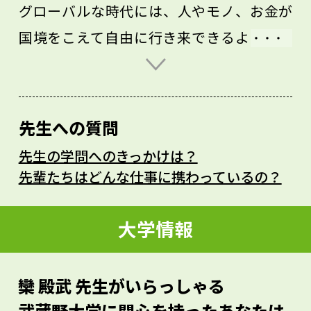
グローバルな時代には、人やモノ、お金が
国境をこえて自由に行き来できるようにな
りました。それに伴って、世界の人々との
交流もどんどん増えています。その中で、
とても大切な役割を果たしているのが「言
先生への質問
葉」です。今ではAIの技術が進んでいて、
先生の学問へのきっかけは？
「外国語を学ぶ意味はあるの？」と考える
先輩たちはどんな仕事に携わっているの？
人もいます。でも、テクノロジーが進んで
も、心の通った対話と交流は、人間にしか
大学情報
できません。
これからは、AIと人間がそれぞれの得意な
欒 殿武 先生がいらっしゃる
ことを活かしながら、助け合っていく時代
武蔵野大学に関心を持ったあなたは