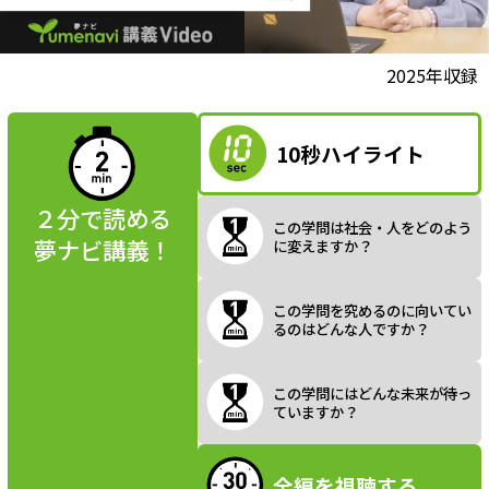
l
動画視聴前に
2025年収録
夢ナビ講義を
読んでみよう
10秒ハイライト
a
２分で読める
この学問は社会・人をどのよう
夢ナビ講義！
に変えますか？
y
この学問を究めるのに向いてい
るのはどんな人ですか？
V
この学問にはどんな未来が待っ
ていますか？
全編を視聴する