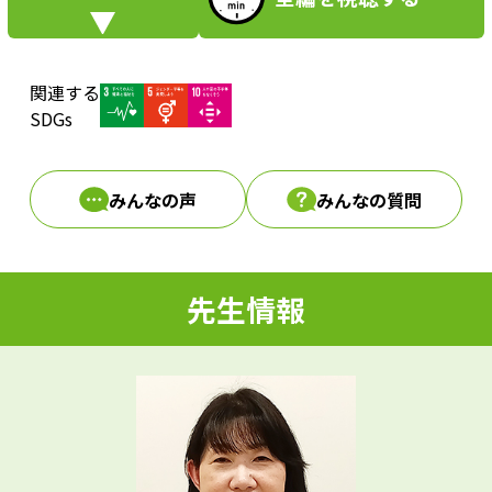
i
関連する
d
SDGs
みんなの声
みんなの質問
e
先生情報
o