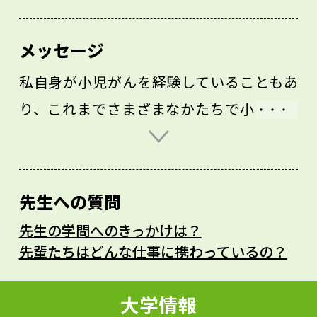
メッセージ
私自身が小児がんを経験していることもあ
り、これまでさまざまなかたちで小児がん
に関わってきました。今は小児がん本人の
きょうだいにも注目し支援活動に力を入れ
ています。小児がんだけでなく、突然、自
先生への質問
分や家族が病気やけがをすることもあり得
先生の学問へのきっかけは？
ます。困りごとが発生した時に、寄り添い
先輩たちはどんな仕事に携わっているの？
共に解決策を考えるソーシャルワーカーと
いう専門職が病院にいることをぜひ覚えて
大学情報