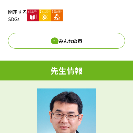
関連する
d
SDGs
みんなの声
e
先生情報
o