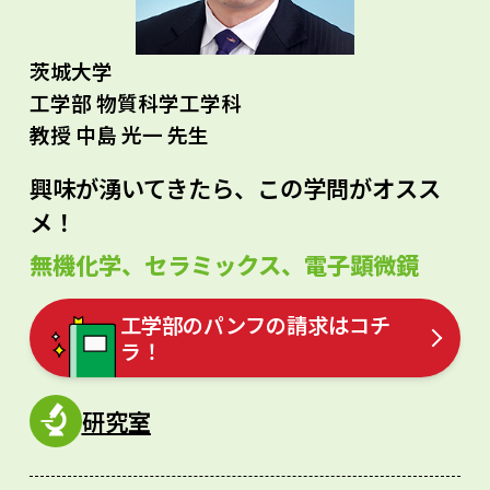
茨城大学
工学部 物質科学工学科
教授 中島 光一 先生
興味が湧いてきたら、この学問がオスス
メ！
無機化学、セラミックス、電子顕微鏡
工学部のパンフの請求はコチ
ラ！
研究室