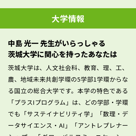
始まりません。でも、コツコツと積み上げ
ていけば、自分の未来を切り開く可能性は
大学情報
ぐっと広がります。そして、感謝の気持ち
を持ち、前向きに興味を持ち続けることも
中島 光一 先生がいらっしゃる
大切です。ポジティブに考えられる人が、
茨城大学に関心を持ったあなたは
きっと成功への道を歩んでいけるでしょ
茨城大学は、人文社会科、教育、理、工、
う。
農、地域未来共創学環の5学部1学環からな
る国立の総合大学です。本学の特色である
「プラスIプログラム」は、どの学部・学環
でも「サステイナビリティ学」「数理・デ
ータサイエンス・AI」「アントレプレナー