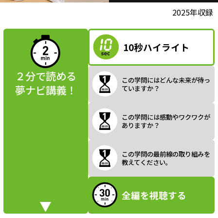
l
動画視聴前に
2025年収録
夢ナビ講義を
読んでみよう
10秒ハイライト
a
２分で読める
この学問にはどんな未来が待っ
夢ナビ講義！
ていますか？
y
この学問には感動やワクワクが
ありますか？
V
この学問の最前線の取り組みを
教えてください。
全編を視聴する
i