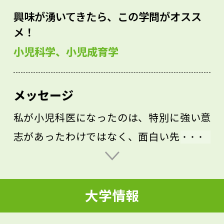
興味が湧いてきたら、この学問がオスス
メ！
小児科学、小児成育学
メッセージ
私が小児科医になったのは、特別に強い意
志があったわけではなく、面白い先生に出
会ったり、「こうしてみたら？」と誰かに
言われたりと、小さな出来事の積み重ねが
大学情報
あったからでした。あなたも出会いや偶然
を見逃さず、やってみようという気持ちを