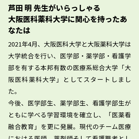
大事にしてください。「チャンスの女神に
芦田 明 先生がいらっしゃる
は前髪しかない」と言いますが、ふと現れ
大阪医科薬科大学に関心を持ったあ
た機会をつかめるのは、いつも好奇心を持
なたは
ち続けている人だけなのです。やってみて
2021年4月、大阪医科大学と大阪薬科大学は
面白くなかったらやめればよく、一歩踏み
大学統合を行い、医学部・薬学部・看護学
出した先に、自分だけの道が見えてくるは
部を有する本邦有数の医療系総合大学「大
ずです。
阪医科薬科大学」としてスタートしまし
た。
今後、医学部生、薬学部生、看護学部生が
ともに学べる学習環境を確立し、「医薬看
融合教育」を更に発展。現代のチーム医療
における医師、薬剤師そして看護職者とし