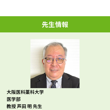
d
先生情報
e
o
大阪医科薬科大学
医学部
教授 芦田 明 先生