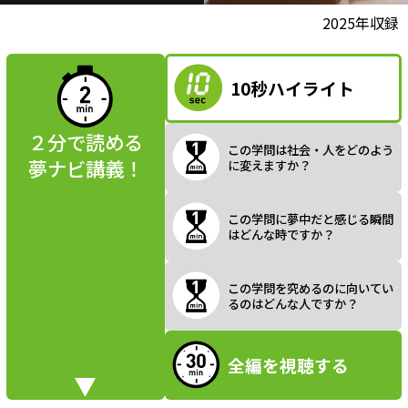
l
動画視聴前に
2025年収録
夢ナビ講義を
読んでみよう
10秒ハイライト
a
２分で読める
この学問は社会・人をどのよう
夢ナビ講義！
に変えますか？
y
この学問に夢中だと感じる瞬間
はどんな時ですか？
V
この学問を究めるのに向いてい
るのはどんな人ですか？
全編を視聴する
i