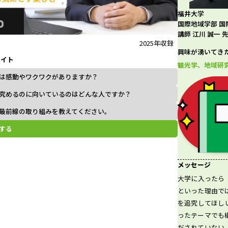
福井大学
l
国際地域学部 国
講師 江川 誠一 
2025年収録
興味が湧いてき
ライト
a
観光学、地域研
は感動やワクワクがありますか？
究めるのに向いているのはどんな人ですか？
最前線の取り組みを教えてください。
y
する
V
メッセージ
大学に入ったら
といった理由で
を追究してほし
i
ったテーマでも
だされていない