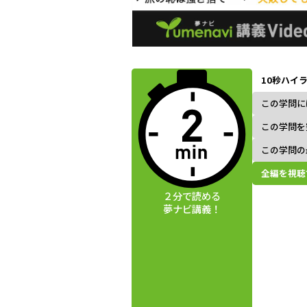
動画視聴前に
夢ナビ講義を
10秒ハイ
読んでみよう
この学問に
この学問を
この学問の
全編を視聴
２分で読める
夢ナビ講義！