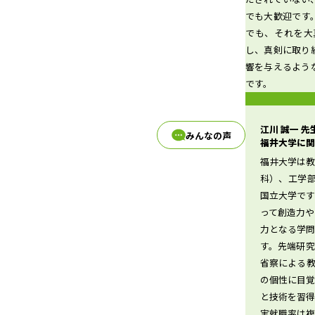
でも大歓迎です
でも、それを大
d
し、真剣に取り
響を与えるよう
です。
e
江川 誠一 
みんなの声
福井大学に関
福井大学は
科）、工学
o
国立大学で
って創造力
力となる学
す。先端研
省察による
の個性に目
と技術を習
実就職率は