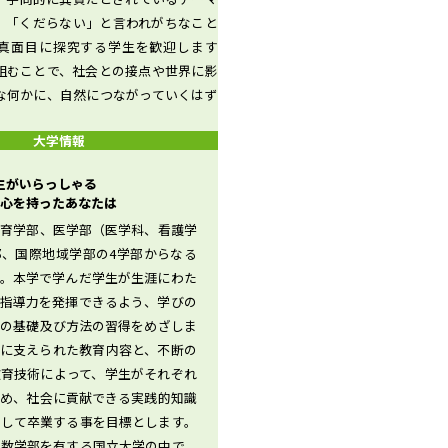
。「くだらない」と言われがちなこと
真面目に探究する学生を歓迎します
組むことで、社会との接点や世界に影
な何かに、自然につながっていくはず
大学情報
先生がいらっしゃる
心を持ったあなたは
教育学部、医学部（医学科、看護学
部、国際地域学部の4学部からなる
す。本学で学んだ学生が生涯にわた
や指導力を発揮できるよう、学びの
問の基礎及び方法の習得をめざしま
究に支えられた教育内容と、不断の
教育技術によって、学生がそれぞれ
覚め、社会に貢献できる実践的知識
得して卒業する事を目標とします。
複数学部を有する国立大学の中で、