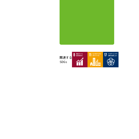
関連する
SDGs