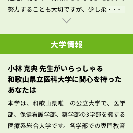
努力することも大切ですが、少し柔軟に考
えてもよいかもしれません。私は理学部生
物学科をめざして大学に入りましたが、イ
大学情報
メージしていた生物学とは違っており、脳
を科学的に研究したいという思いもあった
ため、迷いながらも文学部心理学科に進学
小林 克典 先生がいらっしゃる
しました。そこで神経科学を教える恩師に
和歌山県立医科大学に関心を持った
出会いました。大学院は医学系に入学しま
あなたは
したが、心理学科に進学したことが今の道
本学は、和歌山県唯一の公立大学で、医学
につながっています。今、将来のビジョン
部、保健看護学部、薬学部の3学部を擁する
が描けなくても、出会いや偶然の中でも進
医療系総合大学です。各学部での専門教育