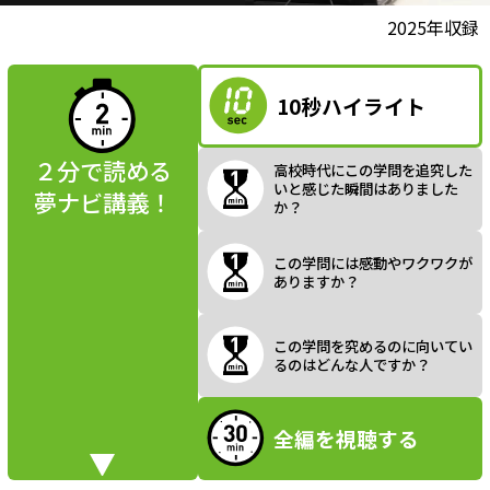
l
動画視聴前に
2025年収録
夢ナビ講義を
読んでみよう
10秒ハイライト
a
２分で読める
高校時代にこの学問を追究した
いと感じた瞬間はありました
夢ナビ講義！
か？
y
この学問には感動やワクワクが
ありますか？
V
この学問を究めるのに向いてい
るのはどんな人ですか？
全編を視聴する
i