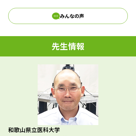
みんなの声
d
先生情報
e
o
和歌山県立医科大学