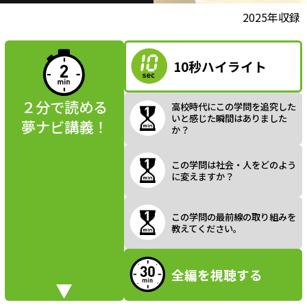
l
動画視聴前に
2025年収録
夢ナビ講義を
読んでみよう
10秒ハイライト
a
２分で読める
高校時代にこの学問を追究した
いと感じた瞬間はありました
夢ナビ講義！
か？
y
この学問は社会・人をどのよう
に変えますか？
V
この学問の最前線の取り組みを
教えてください。
全編を視聴する
i