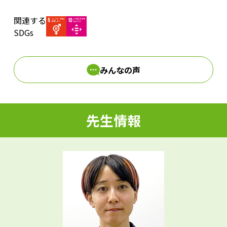
関連する
d
SDGs
みんなの声
e
先生情報
o