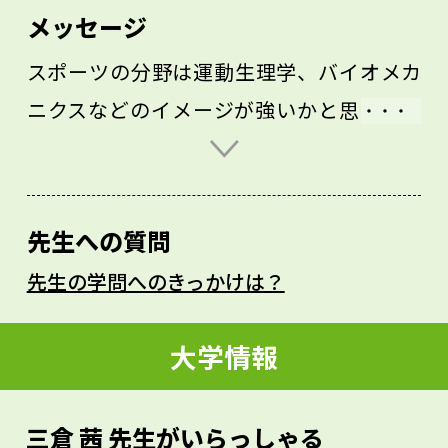
メッセージ
スポーツの分野は運動生理学、バイオメカ
ニクスなどのイメージが強いかと思います
が、実はそれ以外にもたくさんの分野があ
り、さまざまな切り口が存在します。スポ
ーツにおける多様な切り口を知り、その先
先生への質問
にあるいろいろなスポーツとの関わり方を
先生の学問へのきっかけは？
学んでいってほしいと考えています。ま
た、スポーツには特有の素晴らしさがある
大学情報
反面、性別、人種、障がいの有無などに起
因する排他的な一面も存在します。それら
三倉 茜 先生がいらっしゃる