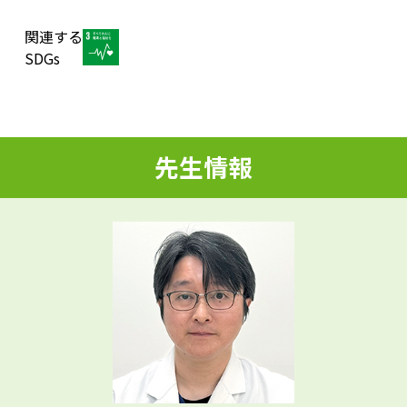
関連する
d
SDGs
e
先生情報
o