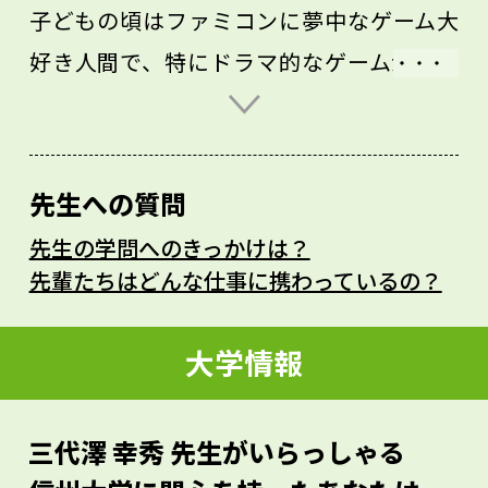
子どもの頃はファミコンに夢中なゲーム大
好き人間で、特にドラマ的なゲームが好き
でした。それが今、周産期医療について伝
える教育ゲーム開発に役立っていることを
思うと、一見無駄に思える経験もどこで役
先生への質問
に立つかわからないものだと感じます。自
先生の学問へのきっかけは？
分の仕事を通じて社会問題に気づいても、
先輩たちはどんな仕事に携わっているの？
専門分野の知識だけでは解決できないこと
があります。それを切り開いていくとき
大学情報
に、専門外のさまざまな経験が役立ちま
す。あなたもスポーツでも音楽でもゲーム
三代澤 幸秀 先生がいらっしゃる
でもなんでも、いろいろな体験をしてくだ