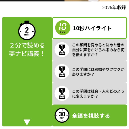
l
動画視聴前に
2026年収録
夢ナビ講義を
読んでみよう
10秒ハイライト
a
２分で読める
この学問を究めると決めた昔の
自分に声をかけられるのなら何
夢ナビ講義！
を伝えますか？
y
この学問には感動やワクワクが
ありますか？
V
この学問は社会・人をどのよう
に変えますか？
全編を視聴する
i