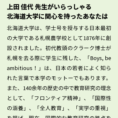
粒子は、気候変動とその健康影響にも密接
上田 佳代 先生がいらっしゃる
にかかわり、その研究は日本だけでなく世
北海道大学に関心を持ったあなたは
界的にも重要でやりがいのあるテーマで
北海道大学は、学士号を授与する日本最初
す。目的地に向かってまっしぐらに進むこ
の大学である札幌農学校として1876年に創
とも重要ですが、その時々の選択をして寄
設されました。初代教頭のクラーク博士が
り道をするのも思いもかけない発見があり
札幌を去る際に学生に残した、「Boys, be
結果的には回り道ではないと考えていま
ambitious！」は、日本の若者によく知ら
す。
れた言葉で本学のモットーでもあります。
また、140余年の歴史の中で教育研究の理念
として、「フロンティア精神」、「国際性
の涵養」、「全人教育」、「実学の重視」
を掲げ、現在、国際的な教育研究の拠点を