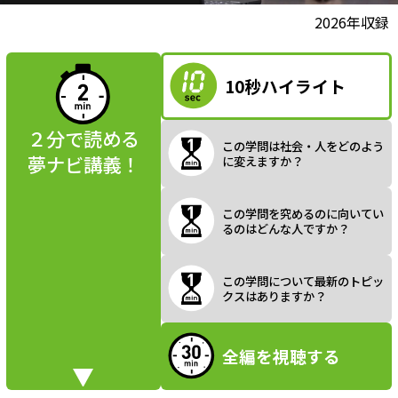
l
動画視聴前に
2026年収録
夢ナビ講義を
読んでみよう
10秒ハイライト
a
２分で読める
この学問は社会・人をどのよう
夢ナビ講義！
に変えますか？
y
この学問を究めるのに向いてい
るのはどんな人ですか？
V
この学問について最新のトピッ
クスはありますか？
全編を視聴する
i