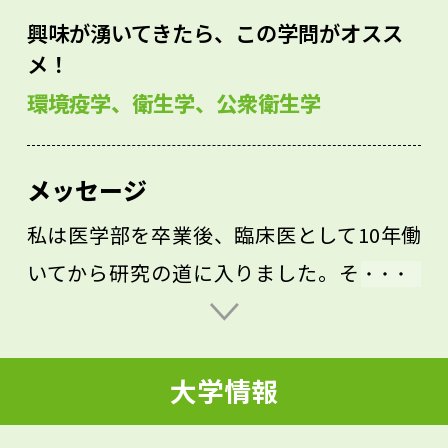
興味が湧いてきたら、この学問がオスス
メ！
環境疫学、衛生学、公衆衛生学
メッセージ
私は医学部を卒業後、臨床医として10年働
いてから研究の道に入りました。その後も
環境学・工学分野に寄り道して、多くの分
野にまたがる学際的かつ国際的な研究－大
大学情報
気環境、特に大気中粒子の健康影響－に取
り組んでいます。大気汚染の原因となる微