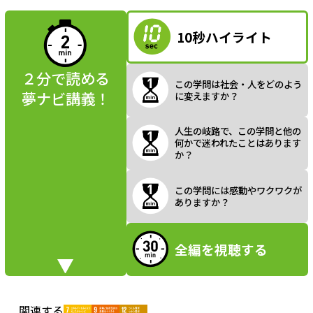
読んでみよう
10秒ハイライト
a
２分で読める
この学問は社会・人をどのよう
夢ナビ講義！
に変えますか？
y
人生の岐路で、この学問と他の
何かで迷われたことはあります
か？
V
この学問には感動やワクワクが
ありますか？
全編を視聴する
i
関連する