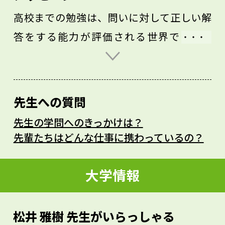
高校までの勉強は、問いに対して正しい解
答をする能力が評価される世界です。一
方、大学の研究には正解がありません。予
想と異なる実験結果が出た場合も、単なる
失敗や不正解とはならず、自分だけが知っ
先生への質問
ている新発見につながることもあります。
先生の学問へのきっかけは？
これは、登山に例えると、誰も登ったこと
先輩たちはどんな仕事に携わっているの？
のない山や登山ルートにチャレンジする冒
険といえます。大学にはそんなワクワクす
大学情報
るような知的冒険が待っています。
松井 雅樹 先生がいらっしゃる