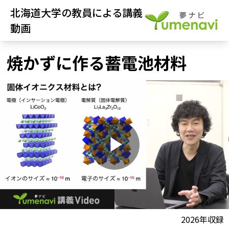
北海道大学の教員による講義
動画
焼かずに作る蓄電池材料
P
l
動画視聴前に
2026年収録
夢ナビ講義を