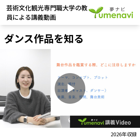
芸術文化観光専門職大学の教
員による講義動画
ダンス作品を知る
P
l
動画視聴前に
2026年収録
夢ナビ講義を