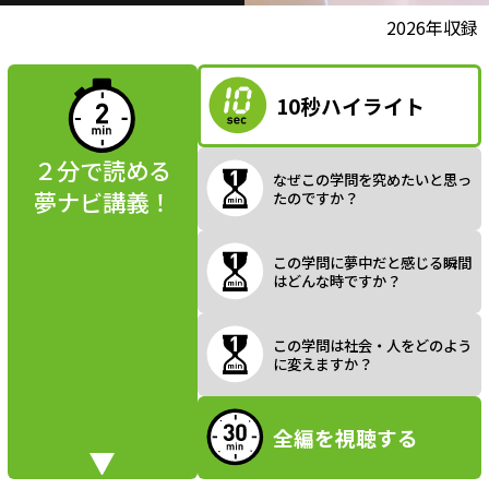
l
動画視聴前に
2026年収録
夢ナビ講義を
読んでみよう
10秒ハイライト
a
２分で読める
なぜこの学問を究めたいと思っ
夢ナビ講義！
たのですか？
y
この学問に夢中だと感じる瞬間
はどんな時ですか？
V
この学問は社会・人をどのよう
に変えますか？
全編を視聴する
i