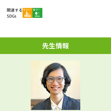
関連する
d
SDGs
e
先生情報
o