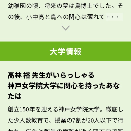
幼稚園の頃、将来の夢は鳥博士でした。そ
の後、小中高と鳥への関心は薄れていった
のですが、ひょんなことからランドスケー
プの研究室に入り、いま鳥の研究をしてい
大学情報
ます。そんな自分を振り返ると、興味関心
のタネは自分が思っている以上に人生に影
響する可能性があると思います。もし迷っ
髙林 裕 先生がいらっしゃる
た時は、自分は昔何が好きだったのかを考
神戸女学院大学に関心を持ったあな
えてみると、面白いストーリーが見つかる
たは
かもしれません。幅広く関心を持っていろ
創立150年を迎える神戸女学院大学。徹底し
いろなことを吸収し、時に立ち止まって自
た少人数教育で、授業の7割が20人以下で行
分の好きなものは何か考えてみてくださ