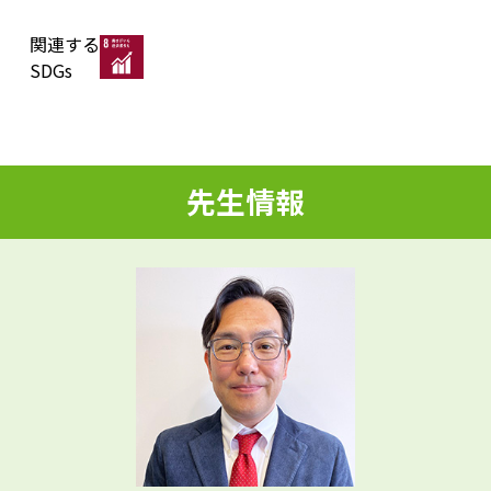
関連する
d
SDGs
e
先生情報
o