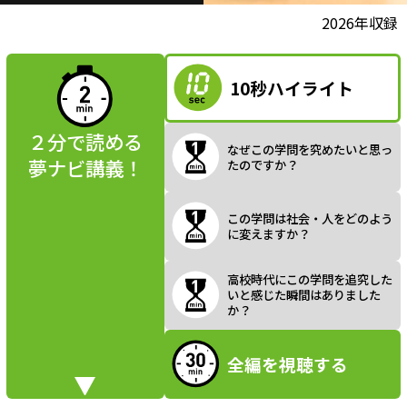
l
動画視聴前に
2026年収録
夢ナビ講義を
読んでみよう
10秒ハイライト
a
２分で読める
なぜこの学問を究めたいと思っ
夢ナビ講義！
たのですか？
y
この学問は社会・人をどのよう
に変えますか？
V
高校時代にこの学問を追究した
いと感じた瞬間はありました
か？
全編を視聴する
i