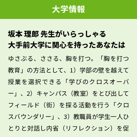
大学情報
いないです。大切なのは、自分が面白そう
だと感じる分野との「出会い」です。その
ためには、興味を持ったことがあれば、解
坂本 理郎 先生がいらっしゃる
説動画を見るだけで終わらせずに入門書を
大手前大学に関心を持ったあなたは
一冊読んでみてください。本には、その学
ゆさぶる、ささる、胸を打つ。「胸を打つ
問の考え方や魅力が詰まっています。好奇
教育」の方法として、1）学部の壁を越えて
心を手がかりにして、自分が心から楽しめ
授業を選択できる「学びのクロスオーバ
る学びを見つけていきましょう。
ー」、2）キャンパス（教室）をとび出して
フィールド（街）を探る活動を行う「クロ
スバウンダリー」、3）教職員が学生一人ひ
とりと対話し内省（リフレクション）を促