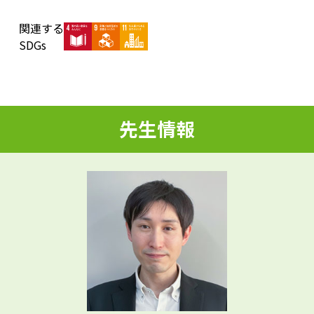
関連する
d
SDGs
e
先生情報
o