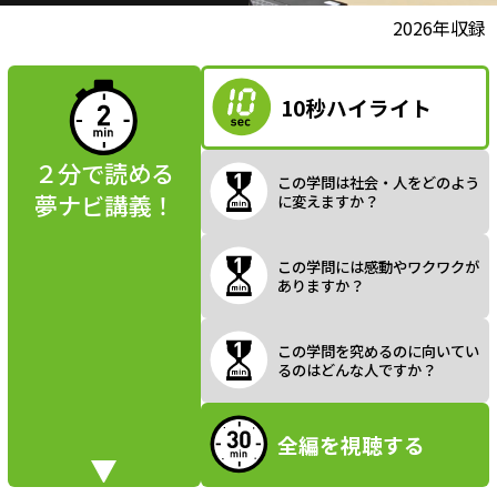
l
動画視聴前に
2026年収録
夢ナビ講義を
読んでみよう
10秒ハイライト
a
２分で読める
この学問は社会・人をどのよう
夢ナビ講義！
に変えますか？
y
この学問には感動やワクワクが
ありますか？
V
この学問を究めるのに向いてい
るのはどんな人ですか？
全編を視聴する
i