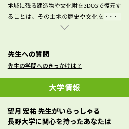
地域に残る建造物や文化財を3DCGで復元す
ることは、その土地の歴史や文化を知り、
守ることに直結しています。CG、VR、ITの
技術を学びながら、観光・まちづくり・教
育といった場面でどう生かせるかを一緒に
先生への質問
考えてみませんか。自分の手で復元した建
先生の学問へのきっかけは？
造物が目の前にリアルな姿で現れる瞬間
は、きっと大きな喜びを感じるはずです。
大学情報
自分たちの取り組みが地域の歴史と文化を
守ることにつながっていると実感できる、
望月 宏祐 先生がいらっしゃる
やりがいに満ちた、そして楽しい研究で
長野大学に関心を持ったあなたは
す。