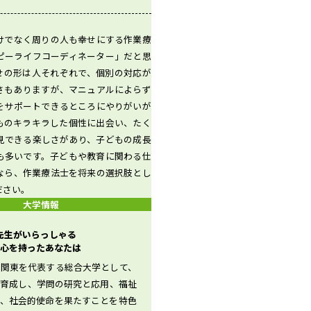
けでなく周りの人も幸せにする作業療
ピーライフコーディネーター」だと思
せの形は人それぞれで、個別の対応が
さもありますが、マニュアルによらず
をサポートできるところにやりがいが
ものキラキラした個性に出会い、たく
見できる楽しさがあり、子どもの成長
も多いです。子どもや教育に関わる仕
なら、作業療法士を将来の選択肢とし
ださい。
大学情報
 先生がいらっしゃる
心を持ったあなたは
北関東を代表する総合大学として、
を育成し、学問の研究と応用、福祉
ど、社会的使命を果たすことを特色