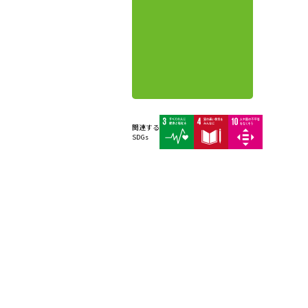
関連する
SDGs