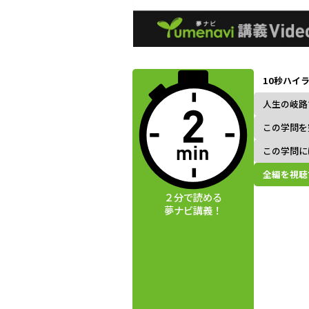
動画視聴前に
夢ナビ講義を
10秒ハイ
読んでみよう
人生の岐路
この学問を
この学問に
全編を視聴
２分で読める
夢ナビ講義！