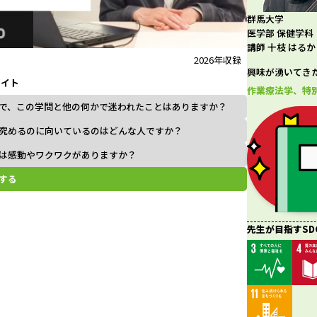
群馬大学
l
医学部 保健学科
講師 十枝 はるか
2026年収録
興味が湧いてき
ライト
a
作業療法学、特
で、この学問と他の何かで迷われたことはありますか？
究めるのに向いているのはどんな人ですか？
は感動やワクワクがありますか？
y
する
V
先生が目指すSD
i