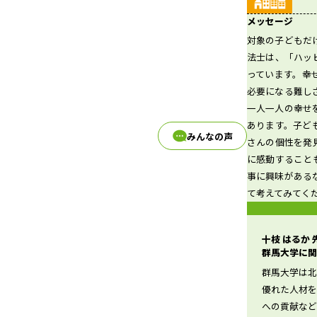
メッセージ
対象の子どもだ
d
法士は、「ハッ
っています。幸
必要になる難し
一人一人の幸せ
e
あります。子ど
みんなの声
さんの個性を発
に感動すること
事に興味がある
o
て考えてみてく
十枝 はるか
群馬大学に関
群馬大学は
優れた人材
への貢献な