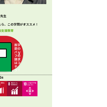
 先生
たら、この学問がオススメ！
別支援教育
医学
部の
パン
フの
請求
はコ
チ
ラ！
Gs