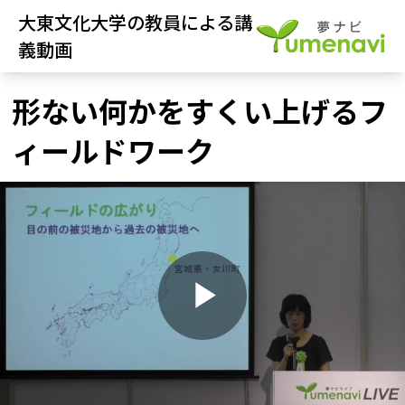
大東文化大学の教員による講
義動画
形ない何かをすくい上げるフ
ィールドワーク
P