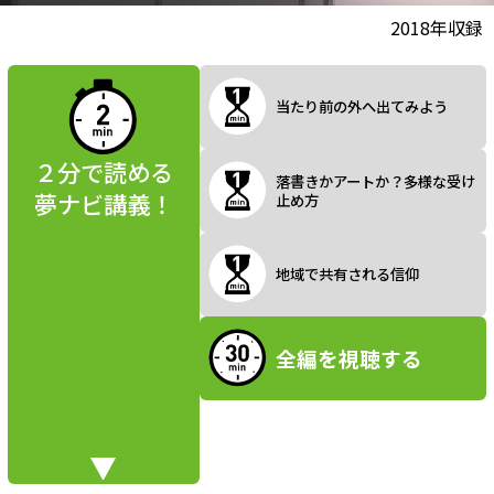
l
動画視聴前に
2018年収録
夢ナビ講義を
読んでみよう
当たり前の外へ出てみよう
a
２分で読める
落書きかアートか？多様な受け
夢ナビ講義！
止め方
y
地域で共有される信仰
V
全編を視聴する
i