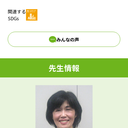
関連する
d
SDGs
みんなの声
e
先生情報
o