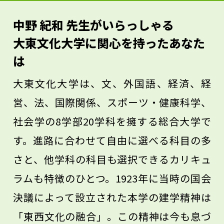
ありますが、人に出会って自分が何かを発
中野 紀和 先生がいらっしゃる
見する楽しさは何物にも代えがたいもので
大東文化大学に関心を持ったあなた
す。文化人類学を学び、今まで気づかなか
は
ったことに気づく楽しさを、ぜひ体験して
大東文化大学は、文、外国語、経済、経
ください。
営、法、国際関係、スポーツ・健康科学、
社会学の8学部20学科を擁する総合大学で
す。進路に合わせて自由に選べる科目の多
さと、他学科の科目も選択できるカリキュ
ラムも特徴のひとつ。1923年に当時の国会
決議によって設立された本学の建学精神は
「東西文化の融合」。この精神は今も息づ