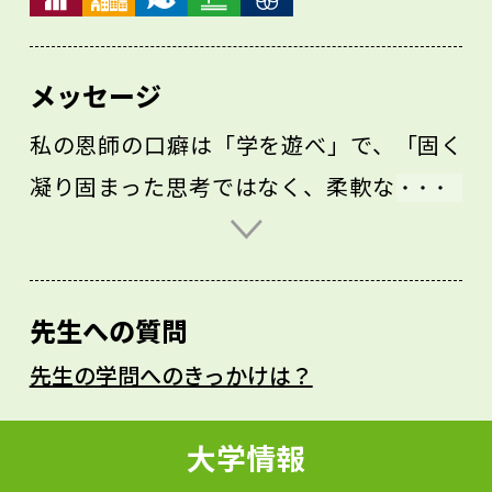
メッセージ
私の恩師の口癖は「学を遊べ」で、「固く
凝り固まった思考ではなく、柔軟な思考で
物事をとらえよ」、という意味です。遠い
ところに行かなくても、文化人類学で学ん
だ知識を生かしながら、新たな視点で身の
先生への質問
まわりを見直したときの「発見」は、本当
先生の学問へのきっかけは？
に楽しいものでした。
これは人から説明されてではなく、自分で
大学情報
体験しないとわかりません。大変なことも