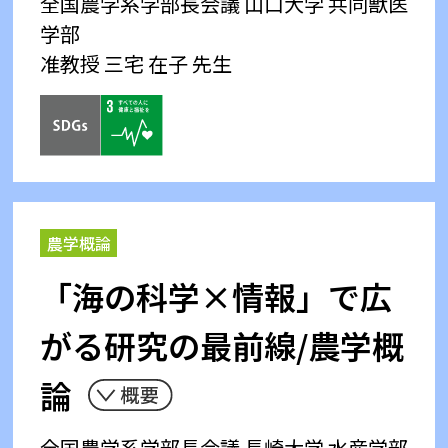
全国農学系学部長会議
山口大学 共同獣医
学部
准教授 三宅 在子 先生
農学概論
「海の科学×情報」で広
がる研究の最前線/農学概
論
全国農学系学部長会議
長崎大学 水産学部